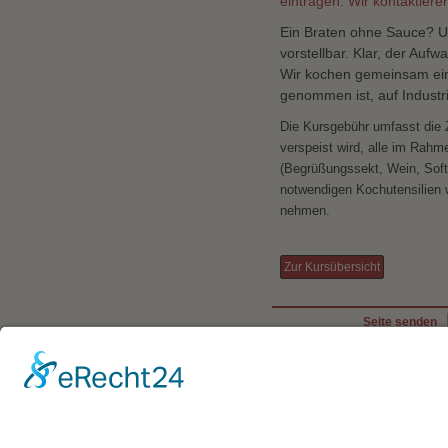
eintragen. Wir kontaktiere
Ein Braten ohne Sauce? U
vorstellbar. Klar, der Auf
Wir kochen gemeinsam ein
genommen ist, auf Industr
Die Kursgebühr umfasst die
verspeist wird, alle im Rah
(
Begrüßungssekt,
Wein, Soft
notwendigen Kochutensilien 
nehmen.
Zur Kursübersicht
Seite senden
Seite drucken
Zum Seitenanfang
Vorherige Seite