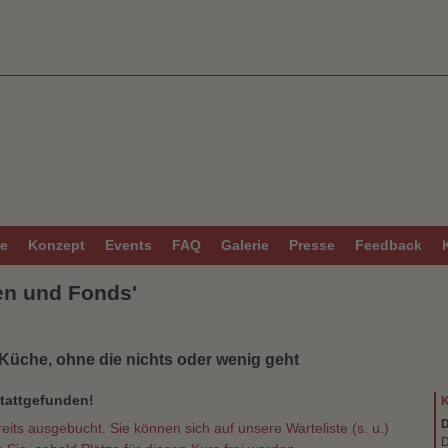
ne
Konzept
Events
FAQ
Galerie
Presse
Feedback
en und Fonds'
 Küche, ohne die nichts oder wenig geht
stattgefunden!
K
D
reits ausgebucht. Sie können sich auf unsere Warteliste (s. u.)
D