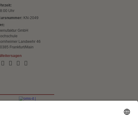
hrzeit:
8:00 Uhr
Kursnummer:
KN-2049
rt:
enufaktur GmbH
ochschule
ornheimer Landwehr 46
0385 Frankfurt/Main
Weitersagen
back
lungen