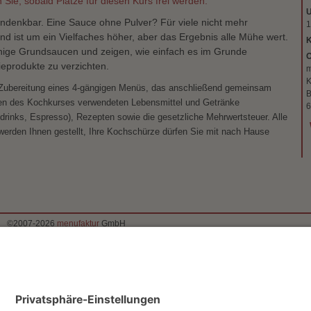
n Sie, sobald Plätze für diesen Kurs frei werden.
U
ndenkbar. Eine Sauce ohne Pulver? Für viele nicht mehr
1
wand ist um ein Vielfaches höher, aber das Ergebnis alle Mühe wert.
ige Grundsaucen und zeigen, wie einfach es im Grunde
O
ieprodukte zu verzichten.
m
K
 Zubereitung eines 4-gängigen Menüs, das anschließend gemeinsam
B
men des Kochkurses verwendeten Lebensmittel und Getränke
6
drinks, Espresso), Rezepten sowie die gesetzliche Mehrwertsteuer. Alle
werden Ihnen gestellt, Ihre Kochschürze dürfen Sie mit nach Hause
©2007-2026
menufaktur
GmbH
Startseite
Konzept
Kurse
Events
Gutscheine
FAQ
Galerie
Presse
Feed
Kontakt
Newsletter
AGB
Impressum
Datenschutzerklärung
Cookie-Einstel
Disclaimer