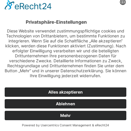
Säfte), Rezepte sowie die gesetzliche Mehrwertsteuer. Alle
notwendigen Kochutensilien werden Ihnen gestellt, eine
Kochschürze müssten sich die TeilnehmerInnen bitte selbst
mitbringen.
Unsere Kochkurse halten wir mit Kindern ab 09 Jahren. Nicht,
weil wir es jüngeren Kindern und uns selbst nicht zutrauen,
sondern weil unsere Arbeitsfläche 93 cm hoch ist und die
Kinder in dieser Arbeitshöhe kochen werden.
Zur Kursübersicht
Seite senden
Seite drucken
Zum Seitenanfang
Vorherige Seite
©2007-2026
menufaktur
GmbH
Startseite
Konzept
Kurse
Events
Gutscheine
FAQ
Galerie
Feedback
Kontakt
Newsletter
AGB
Impressum
Datenschutzerkl
Cookie-Einstellungen
Disclaimer