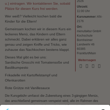
2026
u.) eintragen. Wir kontaktieren Sie, sobald
Uhrzeit:
Plätze für diesen Kurs frei werden.
11:00 Uhr
Wer weiß? Vielleicht kochen bald die
Kursnummer:
KN-
Kinder für die Eltern!
2176
Ort:
Gemeinsam kochen wir in diesem Kurs ein
menufaktur GmbH
leckeres Menü, das Kindern und Eltern
Kochschule
schmeckt. Dabei erklären wir alles ganz
Bornheimer
genau und zeigen Kniffe und Tricks, wie
Landwehr 46
60385
zuhause das Nachkochen bestens klappt.
Frankfurt/Main
Dieses Mal gibt es bei uns:
Weitersagen
Sardische Gnocchi mit Tomatensoße und
Basilikumpesto
Frikadelle mit Kartoffelstampf und
Ofenkarotten
Rote Grütze mit Vanillesauce
Die Kursgebühr umfasst die Zubereitung eines 3-gängigen Menüs,
das anschließend gemeinsam verspeist wird, alle im Rahmen des
Kochkurses verwendeten Lebensmittel und Getränke (Wasser und